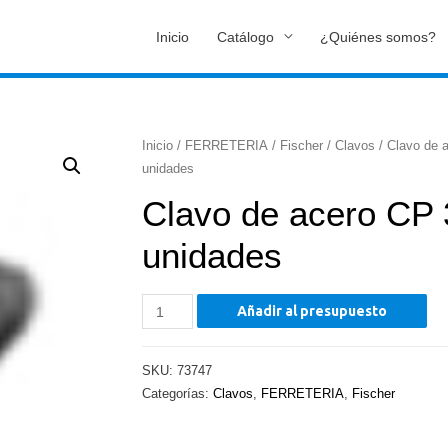
Inicio
Catálogo
¿Quiénes somos?
Inicio
/
FERRETERIA
/
Fischer
/
Clavos
/ Clavo de 
unidades
Clavo de acero CP 
unidades
Clavo
Añadir al presupuesto
de
acero
SKU:
73747
CP
Categorías:
Clavos
,
FERRETERIA
,
Fischer
35
x