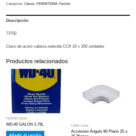
Categorías:
Clavos
,
FERRETERIA
,
Fischer
redonda
CCR
19
Descripción
x
73792
200
unidades
Clavo de acero cabeza redonda CCR 19 x 200 unidades
cantidad
Productos relacionados
FERRETERIA
WD-40 GALON 3,78L
Cable canal
Accesorio Ángulo 90 Plano 25 x
Añadir al carrito