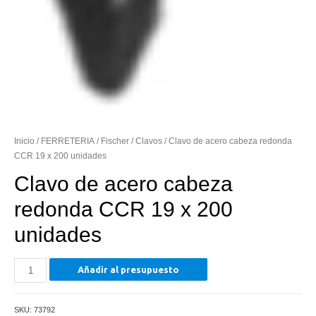
Inicio
/
FERRETERIA
/
Fischer
/
Clavos
/ Clavo de acero cabeza redonda
CCR 19 x 200 unidades
Clavo de acero cabeza
redonda CCR 19 x 200
unidades
Clavo
Añadir al presupuesto
de
acero
SKU:
73792
cabeza