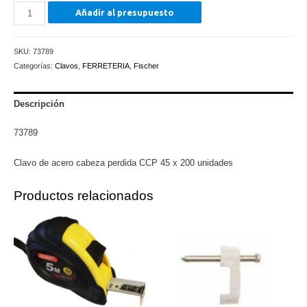
Clavo
Añadir al presupuesto
de
acero
SKU:
73789
cabeza
Categorías:
Clavos
,
FERRETERIA
,
Fischer
perdida
CCP
45
Descripción
x
73789
200
unidades
Clavo de acero cabeza perdida CCP 45 x 200 unidades
cantidad
Productos relacionados