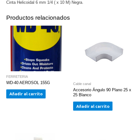
Cinta Helicoidal 6 mm 1/4 ( x 10 M) Negra.
cantidad
Productos relacionados
FERRETERIA
WD-40 AEROSOL 155G
Cable canal
Accesorio Ángulo 90 Plano 25 x
Añadir al carrito
25 Blanco
Añadir al carrito