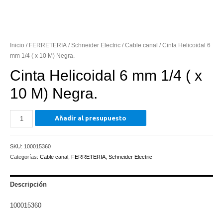
Inicio
/
FERRETERIA
/
Schneider Electric
/
Cable canal
/ Cinta Helicoidal 6
mm 1/4 ( x 10 M) Negra.
Cinta Helicoidal 6 mm 1/4 ( x
10 M) Negra.
Cinta
Añadir al presupuesto
Helicoidal
6
SKU:
100015360
mm
Categorías:
Cable canal
,
FERRETERIA
,
Schneider Electric
1/4
(
x
Descripción
10
100015360
M)
Negra.