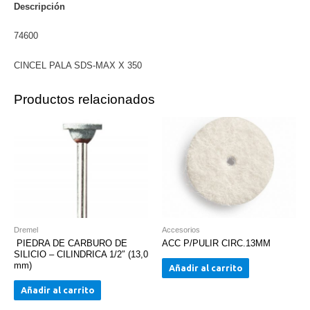
cantidad
Descripción
74600
CINCEL PALA SDS-MAX X 350
Productos relacionados
Dremel
Accesorios
PIEDRA DE CARBURO DE
ACC P/PULIR CIRC.13MM
SILICIO – CILINDRICA 1/2″ (13,0
mm)
Añadir al carrito
Añadir al carrito