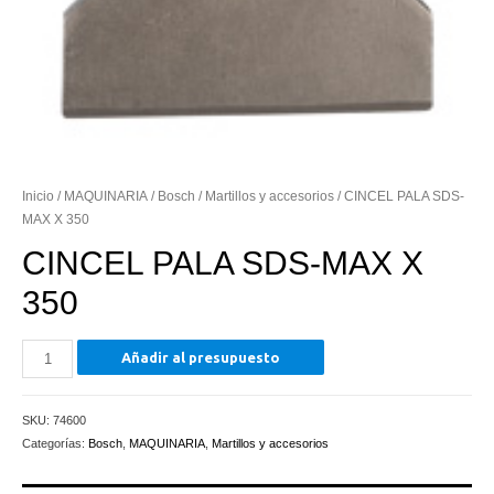
Inicio
/
MAQUINARIA
/
Bosch
/
Martillos y accesorios
/ CINCEL PALA SDS-
MAX X 350
CINCEL PALA SDS-MAX X
350
CINCEL
Añadir al presupuesto
PALA
SDS-
SKU:
74600
MAX
Categorías:
Bosch
,
MAQUINARIA
,
Martillos y accesorios
X
350