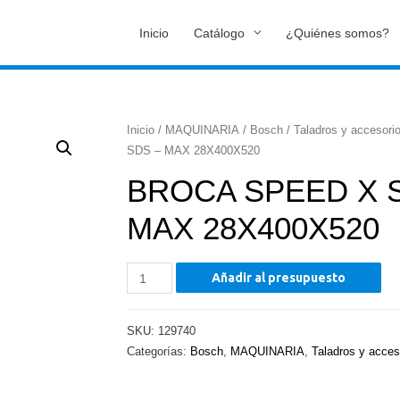
Inicio
Catálogo
¿Quiénes somos?
Inicio
/
MAQUINARIA
/
Bosch
/
Taladros y accesori
SDS – MAX 28X400X520
BROCA SPEED X 
MAX 28X400X520
BROCA
Añadir al presupuesto
SPEED
X
SKU:
129740
SDS
Categorías:
Bosch
,
MAQUINARIA
,
Taladros y acces
-
MAX