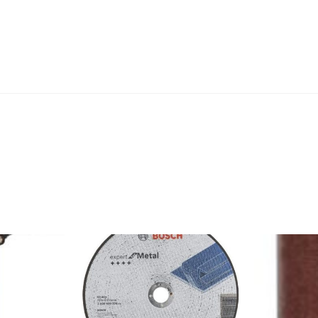
28X400X520
cantidad