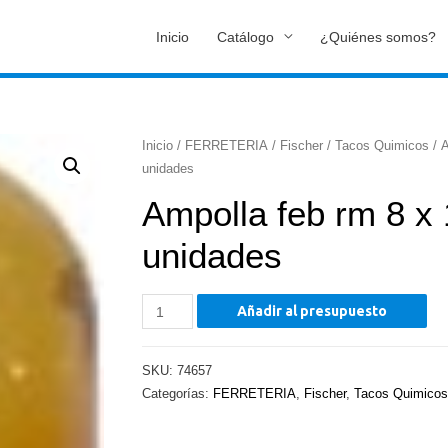
Inicio
Catálogo
¿Quiénes somos?
Inicio
/
FERRETERIA
/
Fischer
/
Tacos Quimicos
/ A
unidades
Ampolla feb rm 8 x
unidades
Ampolla
Añadir al presupuesto
feb
rm
SKU:
74657
8
Categorías:
FERRETERIA
,
Fischer
,
Tacos Quimicos
x
10