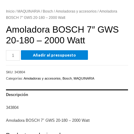
Inicio
/
MAQUINARIA
/
Bosch
/
Amoladoras y accesorios
/ Amoladora
BOSCH 7″ GWS 20-180 – 2000 Watt
Amoladora BOSCH 7″ GWS
20-180 – 2000 Watt
Amoladora
Añadir al presupuesto
BOSCH
7"
SKU:
343804
GWS
Categorías:
Amoladoras y accesorios
,
Bosch
,
MAQUINARIA
20-
180
-
Descripción
2000
343804
Watt
cantidad
Amoladora BOSCH 7″ GWS 20-180 – 2000 Watt