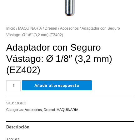
Inicio
/
MAQUINARIA
/
Dremel
/
Accesorios
/ Adaptador con Seguro
Vástago: Ø 1/8″ (3,2 mm) (EZ402)
Adaptador con Seguro
Vástago: Ø 1/8″ (3,2 mm)
(EZ402)
Adaptador
Añadir al presupuesto
con
Seguro
SKU:
183183
Vástago:
Categorías:
Accesorios
,
Dremel
,
MAQUINARIA
Ø
1/8"
(3,2
Descripción
mm)