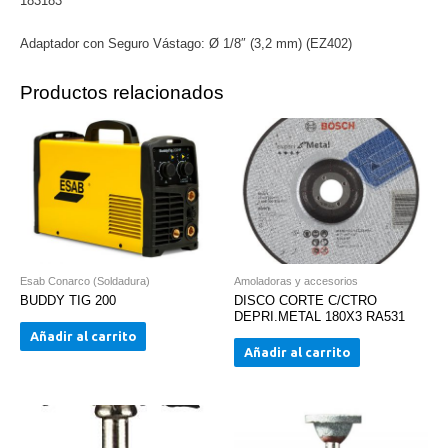
183183
(EZ402)
cantidad
Adaptador con Seguro Vástago: Ø 1/8″ (3,2 mm) (EZ402)
Productos relacionados
Esab Conarco (Soldadura)
Amoladoras y accesorios
BUDDY TIG 200
DISCO CORTE C/CTRO
DEPRI.METAL 180X3 RA531
Añadir al carrito
Añadir al carrito