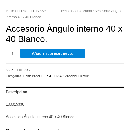
Inicio
/
FERRETERIA
/
Schneider Electric
/
Cable canal
/ Accesorio Ángulo
interno 40 x 40 Blanco.
Accesorio Ángulo interno 40 x
40 Blanco.
Accesorio
Añadir al presupuesto
Ángulo
interno
SKU:
100015336
40
Categorías:
Cable canal
,
FERRETERIA
,
Schneider Electric
x
40
Blanco.
Descripción
cantidad
100015336
Accesorio Ángulo interno 40 x 40 Blanco.