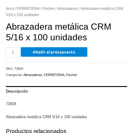
Inicio
/
FERRETERIA
/
Fischer
/
Abrazaderas
/ Abrazadera metálica CRM
5/16 x 100 unidades
Abrazadera metálica CRM
5/16 x 100 unidades
Abrazadera
Añadir al presupuesto
metálica
CRM
SKU:
73604
5/16
Categorías:
Abrazaderas
,
FERRETERIA
,
Fischer
x
100
unidades
Descripción
cantidad
73604
Abrazadera metálica CRM 5/16 x 100 unidades
Productos relacionados