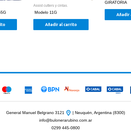
GIRATORIA
Assist cutters y cintas.
55G
Modelo 11G
Añadir 
ito
Añadir al carrito
General Manuel Belgrano 3121
| Neuquén, Argentina (8300)
info@bulonerarubino.com.ar
0299 445-0800