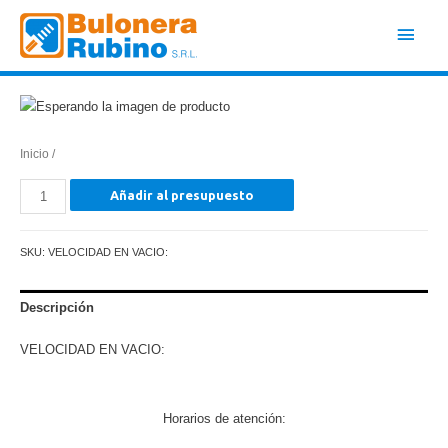
Ir
Men
al
contenido
princ
Inicio
/
Cantidad
Añadir al presupuesto
SKU:
VELOCIDAD EN VACIO:
Descripción
VELOCIDAD EN VACIO:
Horarios de atención: